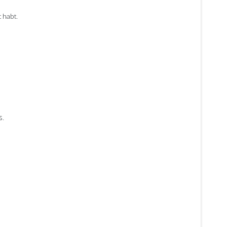
 habt.
s.