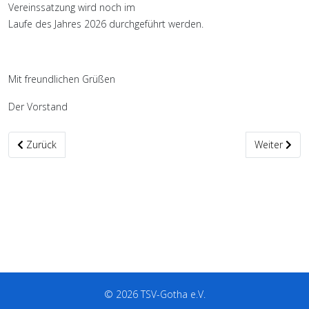
Vereinssatzung wird noch im
Laufe des Jahres 2026 durchgeführt werden.
Mit freundlichen Grüßen
Der Vorstand
Vorheriger Beitrag: Einladung zur außerordentlichen Mitgliederv
Nächster Be
Zurück
Weiter
© 2026 TSV-Gotha e.V.