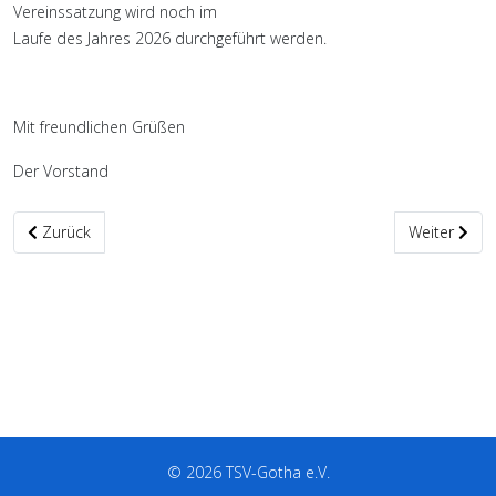
Vereinssatzung wird noch im
Laufe des Jahres 2026 durchgeführt werden.
Mit freundlichen Grüßen
Der Vorstand
Vorheriger Beitrag: Einladung zur außerordentlichen Mitgliederv
Nächster Be
Zurück
Weiter
© 2026 TSV-Gotha e.V.